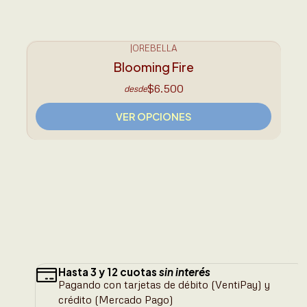
aceites esenciales. Libres de
crueldad animal y veganos
♥︎
|
OREBELLA
Blooming Fire
$6.500
desde
VER OPCIONES
Hasta 3 y 12 cuotas
sin interés
Pagando con tarjetas de débito (VentiPay) y
crédito (Mercado Pago)