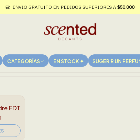
ENVÍO GRATUITO EN PEDIDOS SUPERIORES A
$50.000
Re-Stock
Best-selle
CATEGORÍAS
EN STOCK ✦
SUGERIR UN PERF
dre EDT
0
ES