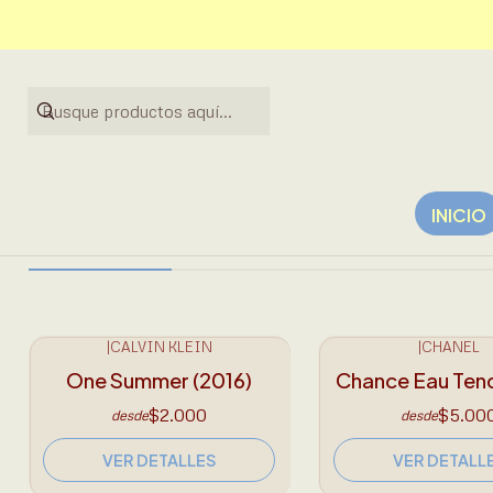
Nuevos
Calvin Klein
INICIO
|
CALVIN KLEIN
|
CHANEL
● AGOTADO
● AGOTADO
One Summer (2016)
Chance Eau Ten
$2.000
$5.00
desde
desde
VER DETALLES
VER DETALL