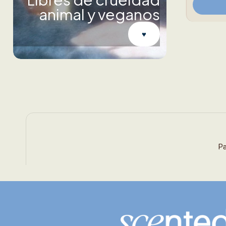
animal y veganos
♥︎
Pa