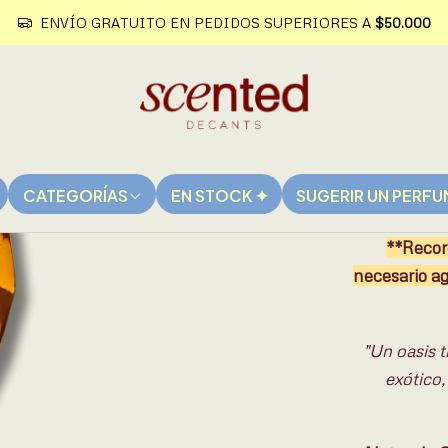
ENVÍO GRATUITO EN PEDIDOS SUPERIORES A
$50.000
|
¿CUÁNTOS M
3 mL
Cantidad
CATEGORÍAS
EN STOCK ✦
SUGERIR UN PERF
**Record
necesario ag
"Un oasis t
exótico