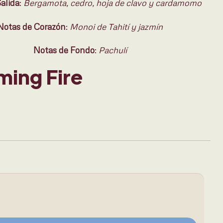
alida
:
Bergamota, cedro, hoja de clavo y cardamomo
Notas de Corazón
:
Monoi de Tahití y jazmín
Notas de Fondo
:
Pachulí
ming Fire