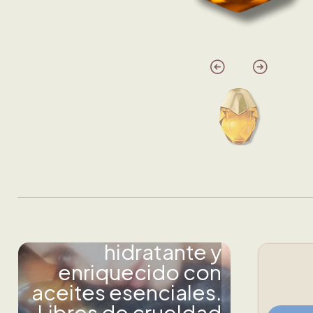
Conoce Orebella.
Fórmula innovadora
sin alcohol,
hidratante y
enriquecido con
aceites esenciales.
Libres de crueldad