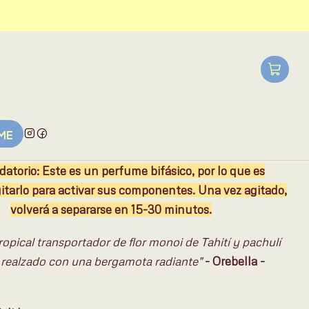
L?
5mL
10ml
AGREGAR AL CARRO
UME
atorio: Este es un perfume bifásico, por lo que es
itarlo para activar sus componentes. Una vez agitado,
volverá a separarse en 15-30 minutos.
ropical transportador de flor monoi de Tahití y pachulí
, realzado con una bergamota radiante"
- Orebella -