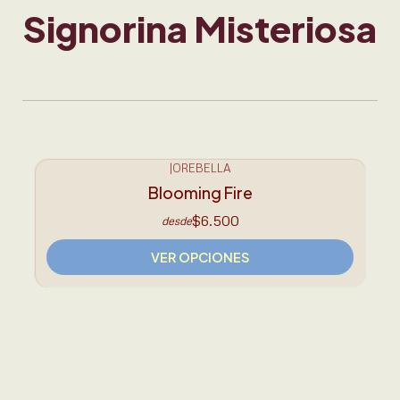
Signorina Misteriosa
Conoce Orebella. Fórmula
innovadora sin alcohol,
hidratante y enriquecido con
aceites esenciales. Libres de
crueldad animal y veganos
♥︎
|
OREBELLA
Blooming Fire
$6.500
desde
VER OPCIONES