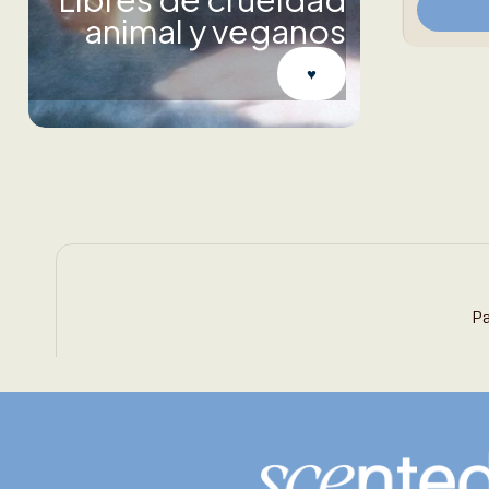
animal y veganos
♥︎
Pa