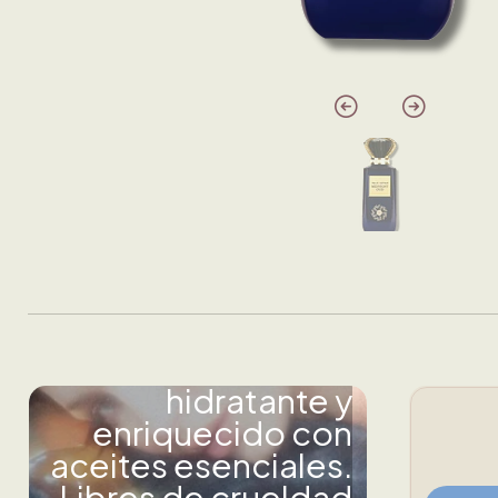
Conoce Orebella.
Fórmula innovadora
sin alcohol,
hidratante y
enriquecido con
aceites esenciales.
Libres de crueldad