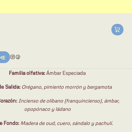
L?
5mL
10ml
AGREGAR AL CARRO
UME
Familia olfativa:
Ámbar Especiada
e Salida:
Orégano, pimiento morrón y bergamota
Corazón:
Incienso de olíbano (franquincienso), ámbar,
opopónaco y ládano
e Fondo:
Madera de oud, cuero, sándalo y pachulí.