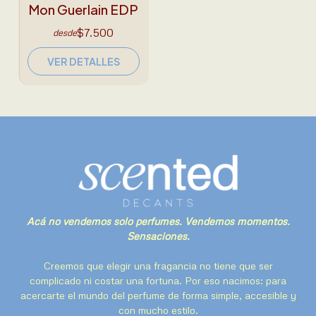
Mon Guerlain EDP
$7.500
desde
VER DETALLES
Acá no vendemos solo perfumes. Vendemos momentos.
Sensaciones.
Creemos que elegir una fragancia no tiene que ser
complicado ni costar una fortuna. Por eso nacimos: para
acercarte el mundo del perfume de forma simple, accesible y
con mucho estilo.